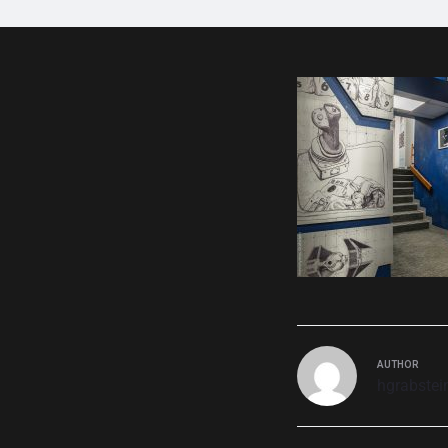
AUTHOR
hgrabstei