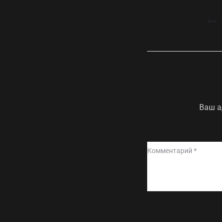
Навигация
по
записям
Ваш а
Комментарий
*