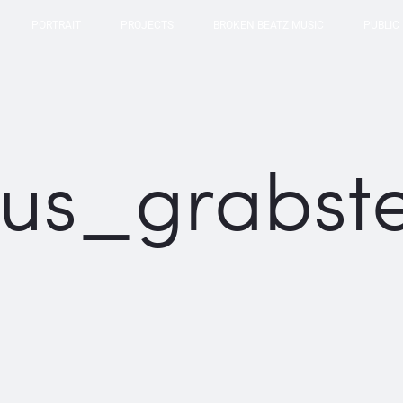
PORTRAIT
PROJECTS
BROKEN BEATZ MUSIC
PUBLIC
us_grabst