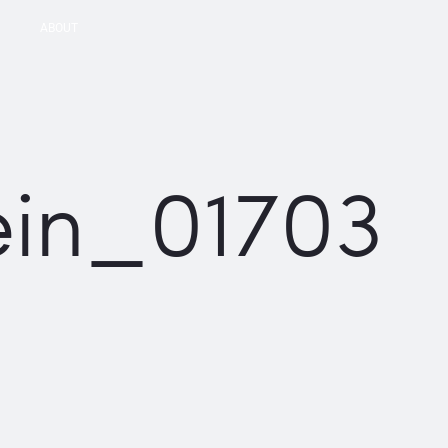
ABOUT
ein_01703